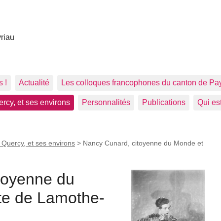
vriau
s !
Actualité
Les colloques francophones du canton de Pa
rcy, et ses environs
Personnalités
Publications
Qui es
 Quercy, et ses environs
>
Nancy Cunard, citoyenne du Monde et
toyenne du
te de Lamothe-