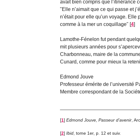
avait bien compris que l’itinérance con
"Elle n’aimait que ce qui passe et j’
n’était pour elle qu’un voyage. Elle pa
comme à la mer un coquillage"
[
4
]
Lamothe-Fénelon fut pendant quelque 
mit plusieurs années pour s’apercevoir
Charbonneau, maire de la commune q
Cunard, comme pour mieux la retenir
Edmond Jouve
Professeur émérite de l’université 
Membre correspondant de la Société
[
1
]
Edmond Jouve, Passeur d’avenir
, Ar
[
2
]
Ibid
, tome 1er, p. 12 et suiv.