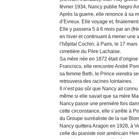
février 1934, Nancy publie Negro An
Après la guerre, elle renonce à sa m
d’Evreux. Elle voyage et, finalemen
Elle y passera 5 à 6 mois par an (f
en hiver et continuant à mener une v
l’hôpital Cochin, à Paris, le 17 mar
cimetière du Père Lachaise.
Sa mère née en 1872 était d’origine
Francisco, elle rencontre André Poni
sa femme Beth, le Prince viendra se
retrouvera des racines lointaines.
Il n’est pas sûr que Nancy ait connu 
même si elle savait que sa mère Mau
Nancy passe une première fois dans 
cette circonstance, elle s’arrête à
du Groupe surréaliste de la rue Blom
Nancy quittera Aragon en 1928, à Ven
celle du pianiste noir américain He