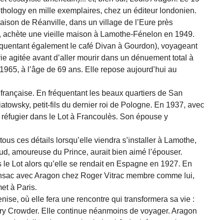
thology en mille exemplaires, chez un éditeur londonien.
aison de Réanville, dans un village de l’Eure près
t, achète une vieille maison à Lamothe-Fénelon en 1949.
réquentant également le café Divan à Gourdon), voyageant
ie agitée avant d’aller mourir dans un dénuement total à
s 1965, à l’âge de 69 ans. Elle repose aujourd’hui au
 française. En fréquentant les beaux quartiers de San
atowsky, petit-fils du dernier roi de Pologne. En 1937, avec
 réfugier dans le Lot à Francoulès. Son épouse y
tous ces détails lorsqu’elle viendra s’installer à Lamothe,
d, amoureuse du Prince, aurait bien aimé l’épouser.
le Lot alors qu’elle se rendait en Espagne en 1927. En
 Pinsac avec Aragon chez Roger Vitrac membre comme lui,
et à Paris.
ise, où elle fera une rencontre qui transformera sa vie :
nry Crowder. Elle continue néanmoins de voyager. Aragon