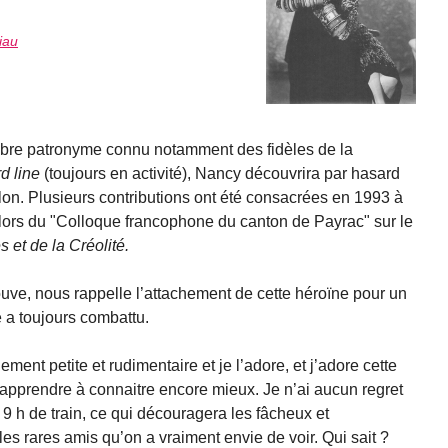
iau
lèbre patronyme connu notamment des fidèles de la
d line
(toujours en activité), Nancy découvrira par hasard
lon. Plusieurs contributions ont été consacrées en 1993 à
e, lors du "Colloque francophone du canton de Payrac" sur le
 et de la Créolité.
ve, nous rappelle l’attachement de cette héroïne pour un
e a toujours combattu.
ement petite et rudimentaire et je l’adore, et j’adore cette
 apprendre à connaitre encore mieux. Je n’ai aucun regret
à 9 h de train, ce qui découragera les fâcheux et
es rares amis qu’on a vraiment envie de voir. Qui sait ?