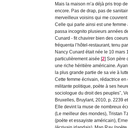
Mais la maison m’a déjà pris trop de 
encore. Pas de drap, pas de sanitair
merveilleux voisins qui me couvren
Celle qui parle ainsi est une femme 
passa incognito plusieurs années d
Cunard - fit chavirer bien des coeurs,
fréquenta l’hôtel-restaurant, tenu p
Nancy Cunard était née le 10 mars 
particulièrement aisée
[
2
]
Son père di
une riche héritière américaine. Ayant
la plus grande partie de sa vie à lutt
Cette femme écrivain, rédactrice en ch
militante politique, poète à ses heu
sociologue du droit des peuples",
Bruxelles, Bruylant, 2010, p. 2239 et 
Elle devint la muse de nombreux écr
(Le meilleur des mondes), Tristan 
(poète et essayiste américain), Er
(écrivain irlandais), Man Ray (poète 