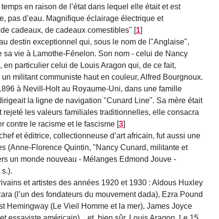
temps en raison de l’état dans lequel elle était et est
e, pas d’eau. Magnifique éclairage électrique et
t de cadeaux, de cadeaux comestibles"
[
1
]
au destin exceptionnel qui, sous le nom de l"Anglaise",
e sa vie à Lamothe-Fénelon. Son nom - celui de Nancy
 en particulier celui de Louis Aragon qui, de ce fait,
ar un militant communiste haut en couleur, Alfred Bourgnoux.
1896 à Nevill-Holt au Royaume-Uni, dans une famille
rigeait la ligne de navigation "Cunard Line". Sa mère était
 rejeté les valeurs familiales traditionnelles, elle consacra
er contre le racisme et le fascisme
[
3
]
ef et éditrice, collectionneuse d’art africain, fut aussi une
res (Anne-Florence Quintin, "Nancy Cunard, militante et
 Vers un monde nouveau - Mélanges Edmond Jouve -
s.).
ivains et artistes des années 1920 et 1930 : Aldous Huxley
Tzara (l’un des fondateurs du mouvement dada), Ezra Pound
nest Hemingway (Le Vieil Homme et la mer), James Joyce
et essayiste américain)... et, bien sûr, Louis Aragon. Le 15