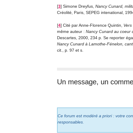
[
3
]
Simone Dreyfus,
Nancy Cunard, milit
Créolité, Paris, SEPEG intenational, 1994
[
4
]
Cité par Anne-Florence Quintin,
Vers
même auteur :
Nancy Cunard au coeur d
Descartes, 2000, 234 p. Se reporter éga
Nancy Cunard à Lamothe-Fénelon, cant
cit., p. 97 et s.
Un message, un commen
Ce forum est modéré a priori : votre cont
responsables.