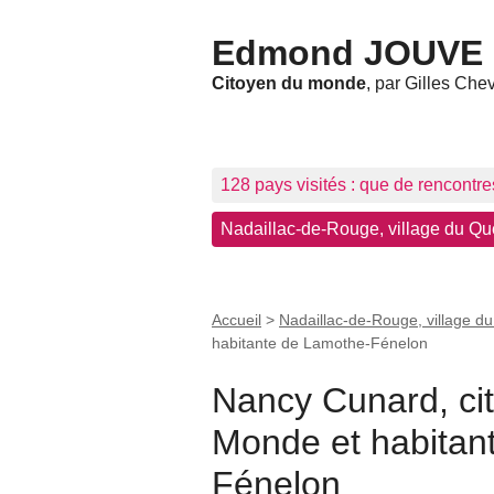
Edmond JOUVE
Citoyen du monde
, par Gilles Che
128 pays visités : que de rencontre
Nadaillac-de-Rouge, village du Que
Accueil
>
Nadaillac-de-Rouge, village du
habitante de Lamothe-Fénelon
Nancy Cunard, ci
Monde et habitan
Fénelon