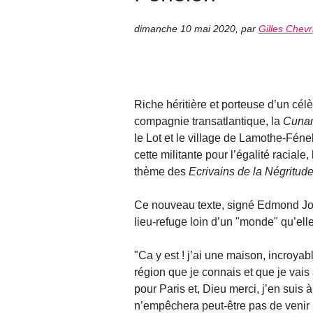
dimanche 10 mai 2020
,
par
Gilles Chevr
Riche héritière et porteuse d’un cé
compagnie transatlantique, la
Cunar
le Lot et le village de Lamothe-Féne
cette militante pour l’égalité racial
thème des
Ecrivains de la Négritudes
Ce nouveau texte, signé Edmond Jou
lieu-refuge loin d’un "monde" qu’ell
"Ca y est ! j’ai une maison, incroyabl
région que je connais et que je vais
pour Paris et, Dieu merci, j’en suis 
n’empêchera peut-être pas de venir l