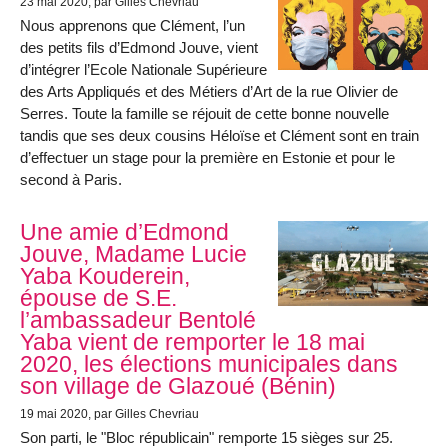
23 mai 2020
, par Gilles Chevriau
Nous apprenons que Clément, l’un
des petits fils d’Edmond Jouve, vient
d’intégrer l’Ecole Nationale Supérieure
des Arts Appliqués et des Métiers d’Art de la rue Olivier de
Serres. Toute la famille se réjouit de cette bonne nouvelle
tandis que ses deux cousins Héloïse et Clément sont en train
d’effectuer un stage pour la première en Estonie et pour le
second à Paris.
Une amie d’Edmond
Jouve, Madame Lucie
Yaba Kouderein,
épouse de S.E.
l’ambassadeur Bentolé
Yaba vient de remporter le 18 mai
2020, les élections municipales dans
son village de Glazoué (Bénin)
19 mai 2020
, par Gilles Chevriau
Son parti, le "Bloc républicain" remporte 15 sièges sur 25.