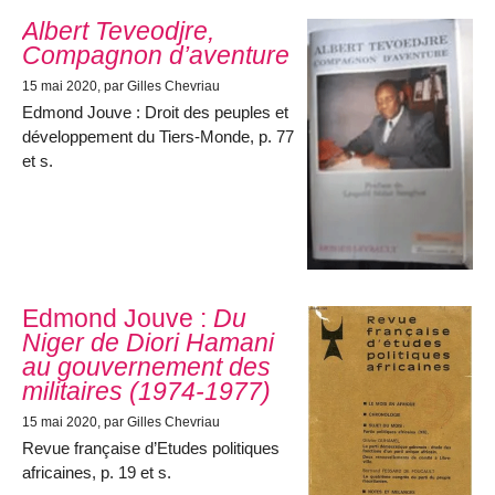
Albert Teveodjre,
Compagnon d’aventure
15 mai 2020
, par Gilles Chevriau
Edmond Jouve : Droit des peuples et
développement du Tiers-Monde, p. 77
et s.
Edmond Jouve :
Du
Niger de Diori Hamani
au gouvernement des
militaires (1974-1977)
15 mai 2020
, par Gilles Chevriau
Revue française d’Etudes politiques
africaines, p. 19 et s.