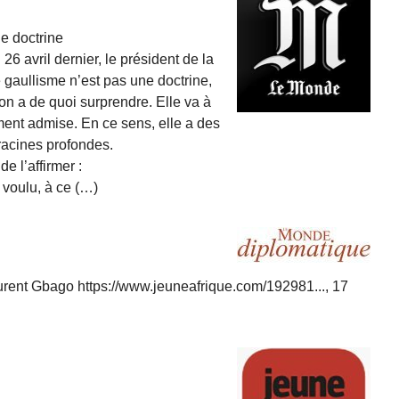
e doctrine
26 avril dernier, le président de la
e gaullisme n’est pas une doctrine,
ion a de quoi surprendre. Elle va à
ent admise. En ce sens, elle a des
 racines profondes.
e l’affirmer :
 voulu, à ce (…)
urent Gbago https://www.jeuneafrique.com/192981..., 17