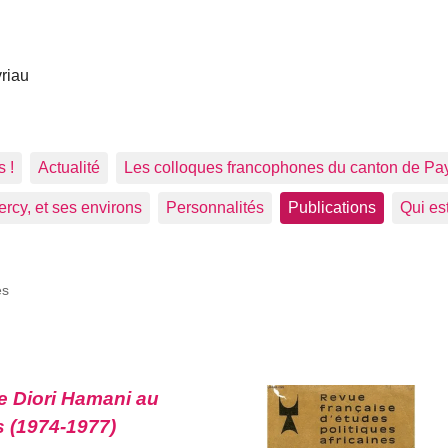
vriau
s !
Actualité
Les colloques francophones du canton de Pa
rcy, et ses environs
Personnalités
Publications
Qui es
es
e Diori Hamani au
s (1974-1977)