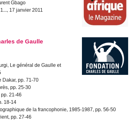
aurent Gbago
..., 17 janvier 2011
Charles de Gaulle
rgi, Le général de Gaulle et
5
e Dakar, pp. 71-70
près, pp. 25-30
 pp. 21-46
p. 18-14
iographique de la francophonie, 1985-1987, pp. 56-50
ient, pp. 27-46