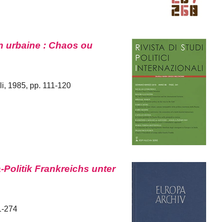
n urbaine : Chaos ou
ali, 1985, pp. 111-120
-Politik Frankreichs unter
1-274